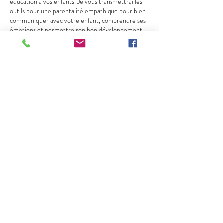
éducation à vos enfants. Je vous transmettrai les
outils pour une parentalité empathique pour bien
communiquer avec votre enfant, comprendre ses
émotions et permettre son bon développement
psychique.
Coordonnées
0676751610
caroline.realcoaching@gmail.com
C.G.U
Politique de confidentialité
Mentions Légales
©2024 par Caroline Joie