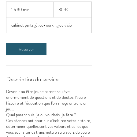
80
euros
1 h 30 min
1
80 €
3
0
cabinet partagé, co-working ou visio
m
i
n
Réserver
Description du service
Devenir ou être jeune parent soulève
énormément de questions et de doutes. Notre
histoire et l'éducation que l'on a reçu entrent en
jeu...
Quel parent suis-je ou voudrais-je être ?
Ces séances ont pour but d'éclaircir votre histoire,
déterminer quelles sont vos valeurs et celles que
vous souhaiteriez transmettre au travers de votre