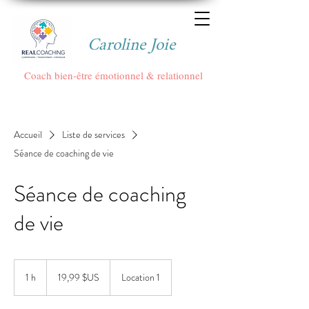
Caroline Joie
Coach bien-être émotionnel & relationnel
Accueil
Liste de services
Séance de coaching de vie
Séance de coaching
de vie
19,99
dollars
1 h
1
19,99 $US
Location 1
des
États-
Unis