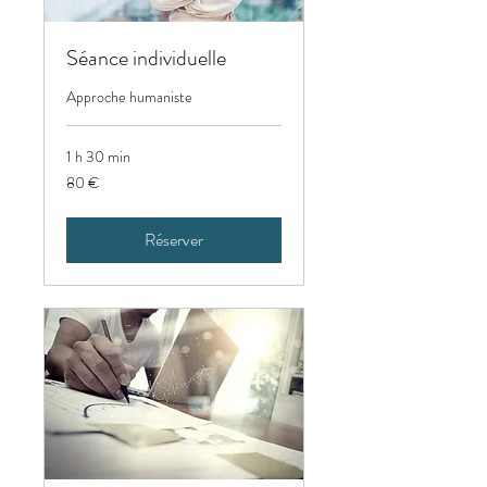
Séance individuelle
Approche humaniste
1 h 30 min
80
80 €
euros
Réserver