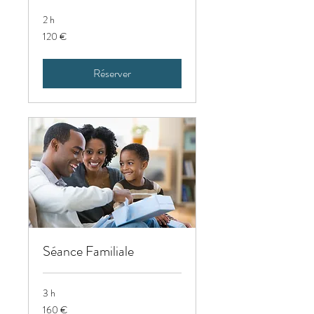
2 h
120
120 €
euros
Réserver
Séance Familiale
3 h
160
160 €
euros