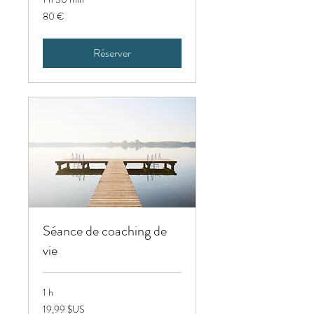
80
80 €
euros
Réserver
Séance de coaching de
vie
1 h
19,99
19,99 $US
dollars