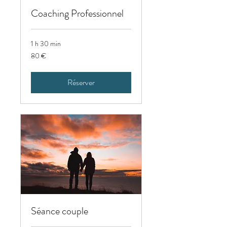
Coaching Professionnel
1 h 30 min
80
80 €
euros
Réserver
Séance couple